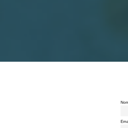
No
Ema