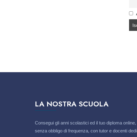
A
LA NOSTRA SCUOLA
Consegui gli anni scolastici ed il tuo diploma online,
senza obbligo di frequenza, con tutor e docenti dedi